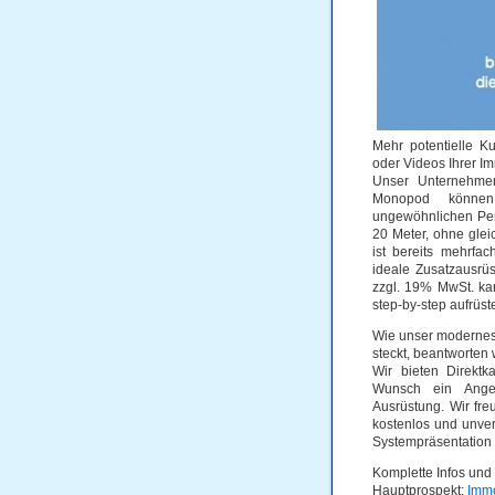
Mehr potentielle K
oder Videos Ihrer I
Unser Unternehmen
Monopod können 
ungewöhnlichen Pers
20 Meter, ohne gle
ist bereits mehrfac
ideale Zusatzausrüs
zzgl. 19% MwSt. ka
step-by-step aufrüst
Wie unser modernes 
steckt, beantworten 
Wir bieten Direktk
Wunsch ein Angeb
Ausrüstung. Wir fre
kostenlos und unve
Systempräsentation
Komplette Infos und
Hauptprospekt:
Imm