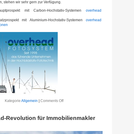
, stehen wir sehr gern zur Verfügung.
uptprospekt mit Carbon-Hochstativ-Systemen
overhead
tzprospekt mit Aluminium-Hochstativ-Systemen
overhead
ionen
Kategorie
Allgemein
|
Comments Off
d-Revolution für Immobilienmakler