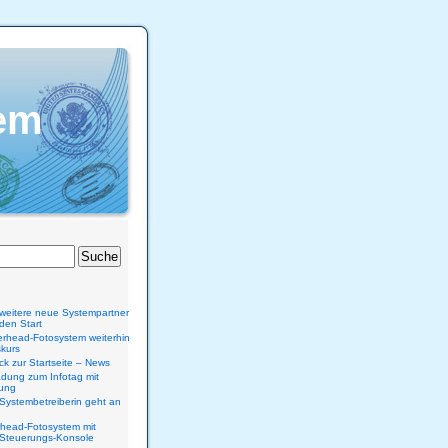
em
 weitere neue Systempartner
den Start
rhead-Fotosystem weiterhin
skurs
ck zur Startseite – News
adung zum Infotag mit
ung
Systembetreiberin geht an
rhead-Fotosystem mit
Steuerungs-Konsole