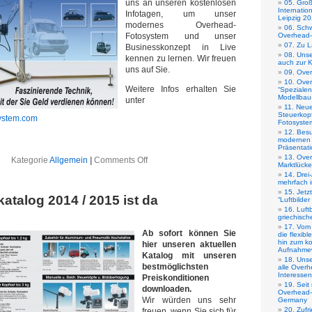
uns an unseren kostenlosen
05. Gro
Internatio
Infotagen, um unser
Leipzig 2
modernes Overhead-
06. Schw
Fotosystem und unser
Overhead-
07. Zu L
Businesskonzept in Live
08. Unse
kennen zu lernen. Wir freuen
auch zur K
uns auf Sie.
09. Ove
10. Ove
Weitere Infos erhalten Sie
“Spezialen
Modellbau-
unter
11. Neue
Steuerkopf
ystem.com
Fotosyste
12. Bes
modernen 
Präsentati
13. Ove
Kategorie
Allgemein
|
Comments Off
Marktlücke
14. Drei
mehrfach 
15. Jetz
atalog 2014 / 2015 ist da
“Luftbilde
16. Luft
griechisch
17. Vom 
Ab sofort können Sie
die flexib
hin zum k
hier unseren aktuellen
Aufnahme
Katalog mit unseren
18. Unse
bestmöglichsten
alle Over
Interesse
Preiskonditionen
19. Seit
downloaden.
Overhead-
Wir würden uns sehr
Germany
20. Zuf
freuen, wenn Sie sich für