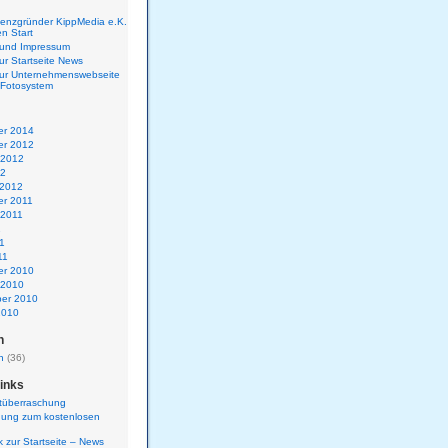
tenzgründer KippMedia e.K.
n Start
 und Impressum
ur Startseite News
zur Unternehmenswebseite
Fotosystem
r 2014
r 2012
 2012
12
 2012
r 2011
 2011
1
11
11
r 2010
 2010
er 2010
2010
n
n
(36)
Links
stüberraschung
dung zum kostenlosen
k zur Startseite – News