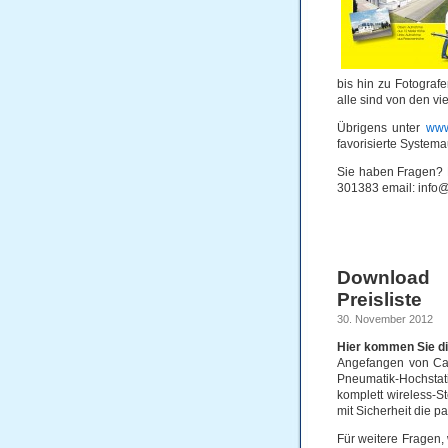
bis hin zu Fotograf
alle sind von den vi
Übrigens unter
www
favorisierte System
Sie haben Fragen? 
301383 email: info
Download 
Preisliste
30. November 2012
Hier kommen Sie di
Angefangen von Car
Pneumatik-Hochstati
komplett wireless-S
mit Sicherheit die p
Für weitere Fragen,