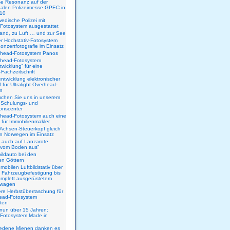
ße Resonanz auf der
nalen Polizeimesse GPEC in
010
edische Polizei mit
Fotosystem ausgestattet
and, zu Luft … und zur See
r Hochstativ-Fotosystem
onzertfotografie im Einsatz
rhead-Fotosystem Panos
rhead-Fotosystem
twicklung” für eine
Fachzeitschrift
ntwicklung elektronischer
 für Ultralight Overhead-
m
uchen Sie uns in unserem
Schulungs- und
onscenter
rhead-Fotosystem auch eine
 für Immobilienmakler
-Achsen-Steuerkopf gleich
in Norwegen im Einsatz
t auch auf Lanzarote
r vom Boden aus”
bildauto bei den
en Göttern
mobilen Luftbildstativ über
le Fahrzeugbefestigung bis
omplett ausgerüstetem
wagen
re Herbstüberraschung für
head-Fotosystem
nten
 nun über 15 Jahren:
Fotosystem Made in
riedene Mienen danken es