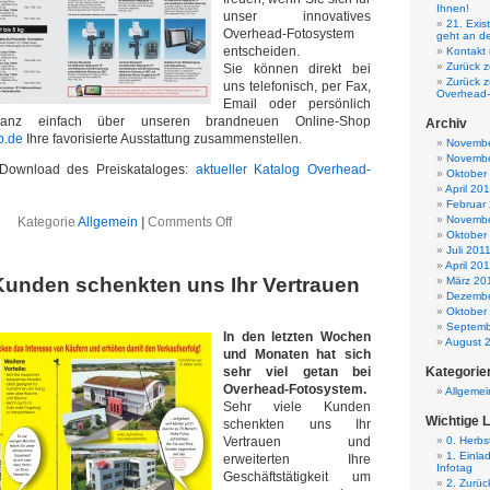
Ihnen!
unser innovatives
21. Exis
Overhead-Fotosystem
geht an de
entscheiden.
Kontakt
Zurück z
Sie können direkt bei
Zurück 
uns telefonisch, per Fax,
Overhead-
Email oder persönlich
ganz einfach über unseren brandneuen Online-Shop
Archiv
p.de
Ihre favorisierte Ausstattung zusammenstellen.
Novembe
Novembe
Download des Preiskataloges:
aktueller Katalog Overhead-
Oktober
April 20
Februar
Novembe
Kategorie
Allgemein
|
Comments Off
Oktober
Juli 201
April 20
Kunden schenkten uns Ihr Vertrauen
März 20
Dezembe
Oktober
Septemb
In den letzten Wochen
August 
und Monaten hat sich
sehr viel getan bei
Kategorie
Overhead-Fotosystem.
Allgemei
Sehr viele Kunden
Wichtige 
schenkten uns Ihr
Vertrauen und
0. Herb
1. Einla
erweiterten Ihre
Infotag
Geschäftstätigkeit um
2. Zurüc