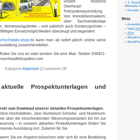
unsere moderne
3. Zurüc
Overhead-
Webseite 
Kontakt
Fotosystemausrüstung.
Von Immobilienmaklern,
Meta
über Sachverständige
Anmeld
en, Vermessungsämter – und natürlich auch Existenzgründer –
Valid
XH
elfältigen Einsatzmöglichkeiten überzeugt und begeistert.
XFN
WordPre
.hochstativ-shop.de
kann man ab sofort gleich online seine
WordPre
ausstattung zusammenstellen.
Rufen Sie uns an oder senden Sie eine Mail. Telefon 036921-
@overheadfotosystem.com
Kategorie
Allgemein
|
Comments Off
aktuelle Prospektunterlagen und
rekt zum Download unserer aktuellen Prospektunterlagen.
bon-Hochstativen, über Aluminium-Schiebe- und Aluminium-
ve über die verschiedensten Steuerungsvarianten bis hin zur
teuerung – in unseren aktuellen Produktunterlagen finden Sie
assende Ausrüstung incl. Zubehör für Sie.
 wenn Sie ein Angebot wünschen oder sich für eine Bestellung