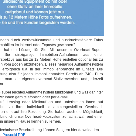
unden durch werbewirksamere und ausdrucksstärkere Fotos
mmobilien im Internet oder Exposés gewinnen?
 hat die Lösung für Sie. Mit unserem Overhead-Super-
Sie einzigartige Immobilien-Aufnahmen aus einer
pektive aus bis zu 12 Metern Höhe erstellen optional bis zu
ich vom Boden abzuheben. Dieses neuartige Aufnahmesystem
h erfolgreich u.a. in der Immobilienbranche im Einsatz. Die
tung also für jeden Immobilienmakler. Bereits ab 740,- Euro
nn man sein eigenes overhead-Stativ erwerben und jederzeit
en.
super leichtes Aufnahmesystem funktioniert und was dahinter
wir Ihnen gern telefonisch oder per e-mail.
auf, Leasing oder Mietkauf an und unterbreiten Ihnen auf
ot zu Ihrer individuell zusammengestellten Overhead-
uen uns auf Ihre Bestellung. Sie haben auch die Möglichkeit,
rbindlich unser Overhead-Fotosystem zunächst während einer
 in unserem Hause kennen zu lernen.
 technische Beschreibung können Sie gern hier downloaden.
o Prospekt PDF