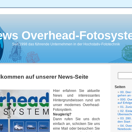
ews Overhead-Fotosyst
Seit 1998 das führende Unternehmen in der Hochstativ-Fototechnik
llkommen auf unserer News-Seite
Seiten
Hier erfahren Sie aktuelle
00. Drei
News und interessantes
gehen an 
000. Ove
Hintergrundwissen rund um
auf Erfolg
unser modernes Overhead-
01. Zurü
Fotosystem.
02. Einl
Neugierig?
Überrasch
03. 280.
Dann rufen Sie uns doch
den Start
einfach an, schicken Sie uns
04. Ove
eine Mail oder besuchen Sie
Notebook-