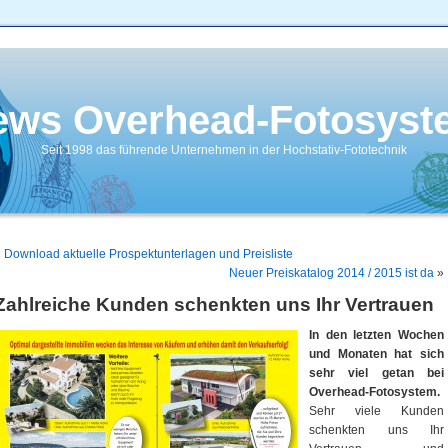
ews Overhead-Fotosyst
Seit 1998 das führende Unternehmen in der Hochstativ-Fototechnik
«
Download aktuelle Prospektunterlagen und Preisliste
Neuer Preiskatalog 2014 / 2015 ist da
»
Zahlreiche Kunden schenkten uns Ihr Vertrauen
In den letzten Wochen
und Monaten hat sich
sehr viel getan bei
Overhead-Fotosystem.
Sehr viele Kunden
schenkten uns Ihr