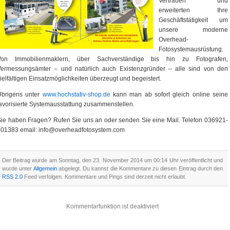
Vertrauen und
erweiterten Ihre
Geschäftstätigkeit um
unsere moderne
Overhead-
Fotosystemausrüstung.
Von Immobilienmaklern, über Sachverständige bis hin zu Fotografen,
Vermessungsämter – und natürlich auch Existenzgründer – alle sind von den
ielfältigen Einsatzmöglichkeiten überzeugt und begeistert.
Übrigens unter
www.hochstativ-shop.de
kann man ab sofort gleich online seine
avorisierte Systemausstattung zusammenstellen.
ie haben Fragen? Rufen Sie uns an oder senden Sie eine Mail. Telefon 036921-
301383 email: info@overheadfotosystem.com
Der Beitrag wurde am Sonntag, den 23. November 2014 um 00:14 Uhr veröffentlicht und
wurde unter
Allgemein
abgelegt. Du kannst die Kommentare zu diesen Eintrag durch den
RSS 2.0
Feed verfolgen. Kommentare und Pings sind derzeit nicht erlaubt.
Kommentarfunktion ist deaktiviert